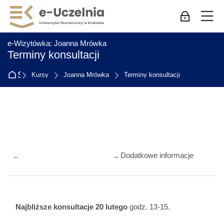
Skip to navigation
Skip to login form
Przejdź do głównej zawartości
Skip to accessibility options
Skip to footer
Skip accessibility options
M
Zaloguj się
:
e-Wizytówka: Joanna Mrówka
Terminy konsultacji
Strona główna
Kursy
Joanna Mrówka
Terminy konsultacji
Przegląd sekcji
Dodatkowe informacje
←
→
Najbliższe konsultacje 20 lutego
godz. 13-15.