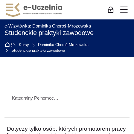
Skip to navigation
Skip to login form
Przejdź do głównej zawartości
Skip to accessibility options
Skip to footer
Skip accessibility options
M
Zaloguj się
:
e-Wizytówka: Dominika Choroś-Mrozowska
Studenckie praktyki zawodowe
Strona główna
Kursy
Dominika Choroś-Mrozowska
Studenckie praktyki zawodowe
Przegląd sekcji
Katedralny Pełnomocnik ds. Osób z Niepełnosprawnościami
←
Dotyczy tylko osób, których promotorem pracy