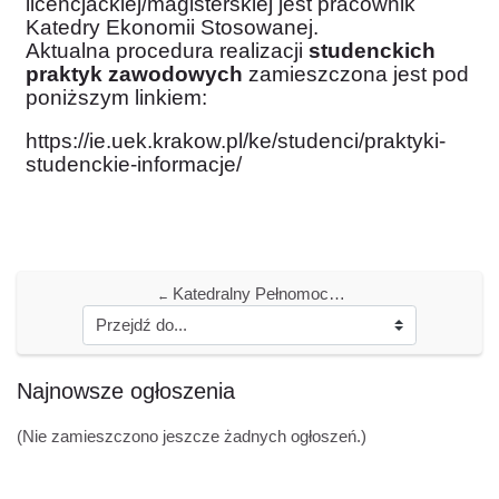
licencjackiej/magisterskiej jest pracownik
Katedry Ekonomii Stosowanej.
Aktualna procedura realizacji
studenckich
praktyk zawodowych
zamieszczona jest pod
poniższym linkiem:
https://ie.uek.krakow.pl/ke/studenci/praktyki-
studenckie-informacje/
Katedralny Pełnomocnik ds. Osób z Niepełnosprawnościami
←
Bloki
Najnowsze ogłoszenia
Pomiń Najnowsze ogłoszenia
(Nie zamieszczono jeszcze żadnych ogłoszeń.)