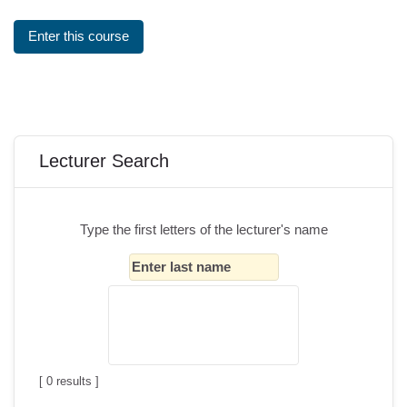
Enter this course
Blöcke
Lecturer Search überspringen
Lecturer Search
Type the first letters of the lecturer's name
[
0
results ]