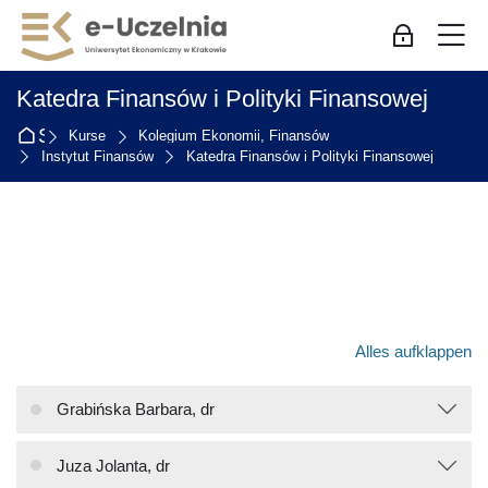
Skip to navigation
Skip to login form
Zum Hauptinhalt
Skip to accessibility options
Skip to footer
Skip accessibility options
M
Log-in für Mi
Katedra Finansów i Polityki Finansowej
Startseite
Kurse
Kolegium Ekonomii, Finansów
Instytut Finansów
Katedra Finansów i Polityki Finansowej
Alles aufklappen
Grabińska Barbara, dr
Juza Jolanta, dr