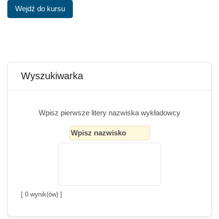
Wejdź do kursu
Bloki
Pomiń Wyszukiwarka
Wyszukiwarka
Wpisz pierwsze litery nazwiska wykładowcy
[
0
wynik(ów) ]