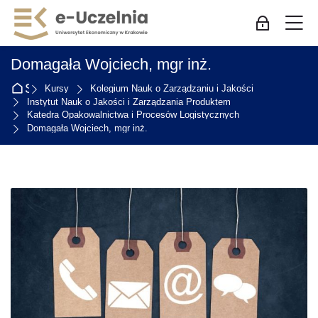
Skip to navigation
Skip to login form
Przejdź do głównej zawartości
Skip to accessibility options
Skip to footer
Skip accessibility options
M
Zaloguj się
Domagała Wojciech, mgr inż.
Strona główna
Kursy
Kolegium Nauk o Zarządzaniu i Jakości
Instytut Nauk o Jakości i Zarządzania Produktem
Katedra Opakowalnictwa i Procesów Logistycznych
Domagała Wojciech, mgr inż.