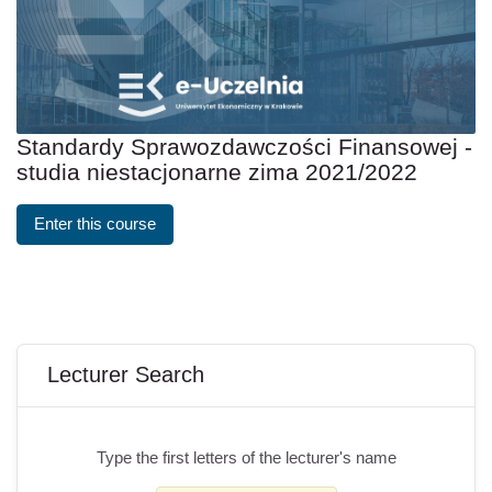
Standardy Sprawozdawczości Finansowej -
studia niestacjonarne zima 2021/2022
Enter this course
Blöcke
Lecturer Search überspringen
Lecturer Search
Type the first letters of the lecturer's name