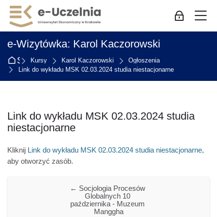
Skip to navigation
Skip to login form
Przejdź do głównej zawartości
Skip to accessibility options
Skip to footer
Skip accessibility options
M
Zaloguj się
e-Wizytówka: Karol Kaczorowski
Strona główna
Kursy
Karol Kaczorowski
Ogłoszenia
Link do wykładu MSK 02.03.2024 studia niestacjonarne
Link do wykładu MSK 02.03.2024 studia
niestacjonarne
Wymagania zaliczenia
Kliknij
Link do wykładu MSK 02.03.2024 studia niestacjonarne
,
aby otworzyć zasób.
← Socjologia Procesów 
Globalnych 10 
października - Muzeum 
Manggha