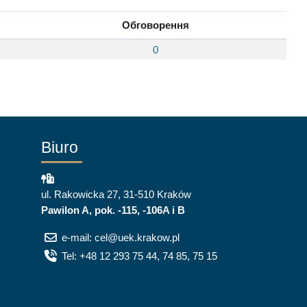
Обговорення
0
Biuro
ul. Rakowicka 27, 31-510 Kraków
Pawilon A, pok. -115, -106A i B
e-mail: cel@uek.krakow.pl
Tel: +48 12 293 75 44, 74 85, 75 15