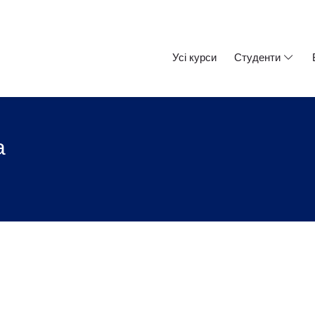
Усі курси
Студенти
a