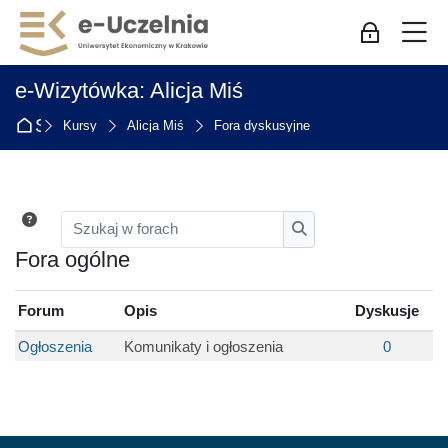
Skip to navigation
Skip to login form
Przejdź do głównej zawartości
Skip to accessibility options
Skip to footer
Skip accessibility options
M
Zaloguj się
e-Wizytówka: Alicja Miś
Strona główna
Kursy
Alicja Miś
Fora dyskusyjne
Szukaj w forach
Szukaj w forach
Fora ogólne
Forum
Opis
Dyskusje
Ogłoszenia
Komunikaty i ogłoszenia
0