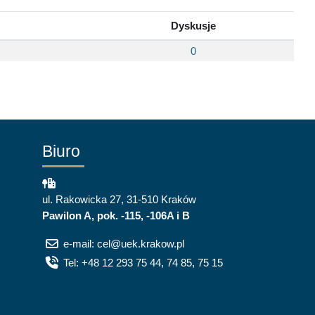
Dyskusje
0
Biuro
ul. Rakowicka 27, 31-510 Kraków
Pawilon A, pok. -115, -106A i B
e-mail: cel@uek.krakow.pl
Tel: +48 12 293 75 44, 74 85, 75 15