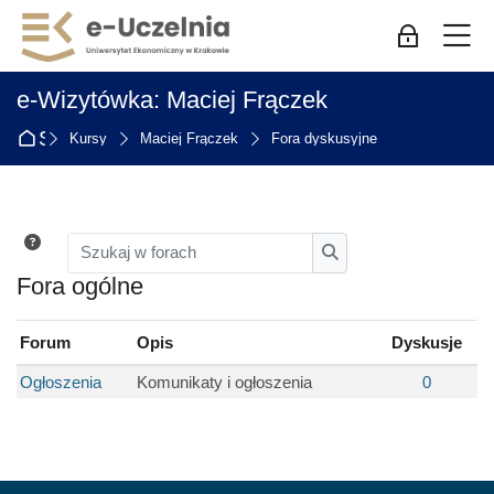
Skip to navigation
Skip to login form
Przejdź do głównej zawartości
Skip to accessibility options
Skip to footer
Skip accessibility options
M
Zaloguj się
e-Wizytówka: Maciej Frączek
Strona główna
Kursy
Maciej Frączek
Fora dyskusyjne
Szukaj w forach
Szukaj w forach
Fora ogólne
Forum
Opis
Dyskusje
Ogłoszenia
Komunikaty i ogłoszenia
0