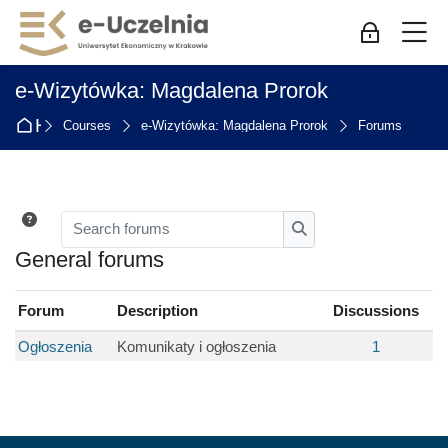
Skip to navigation
Skip to login form
Skip to main content
Skip to accessibility options
Skip to footer
Skip accessibility options
M
Log in for 
e-Wizytówka: Magdalena Prorok
Home
Courses
e-Wizytówka: Magdalena Prorok
Forums
Search forums
Search forums
General forums
Forum
Description
Discussions
Ogłoszenia
Komunikaty i ogłoszenia
1