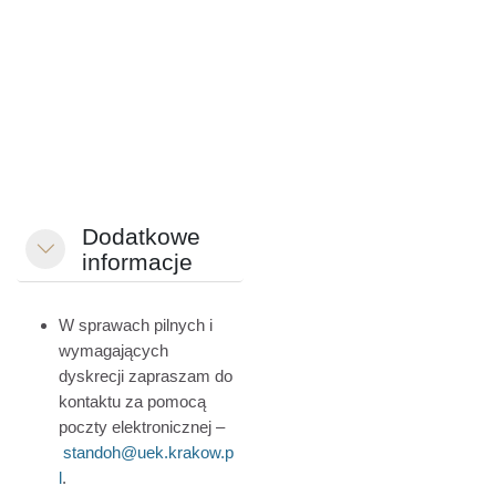
Dodatkowe
Свернуть
informacje
W sprawach pilnych i
wymagających
dyskrecji zapraszam do
kontaktu za pomocą
poczty elektronicznej –
standoh@uek.krakow.p
l
.