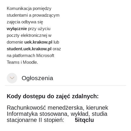
Komunikacja pomiędzy
studentami a prowadzącym
zajęcia odbywa się
wyłącznie
przy użyciu
poczty elektronicznej w
domenie
uek.krakow.pl
lub
student.
uek.krakow.pl
oraz
na platformach Microsoft
Teams i Moodle.
Ogłoszenia
Свернуть
Kody dostępu do zajęć zdalnych:
Rachunkowość menedżerska, kierunek
Informatyka stosowana, wykład, studia
stacjonarne II stopień:
5itqclu