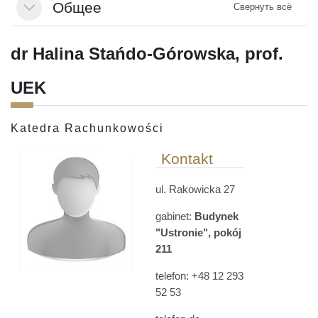
Общее
Свернуть всё
Свернуть
dr Halina Stańdo-Górowska, prof.
UEK
Katedra Rachunkowości
Kontakt
ul. Rakowicka 27
gabinet:
Budynek
"Ustronie", pokój
211
telefon:
+48
12 293
52 53