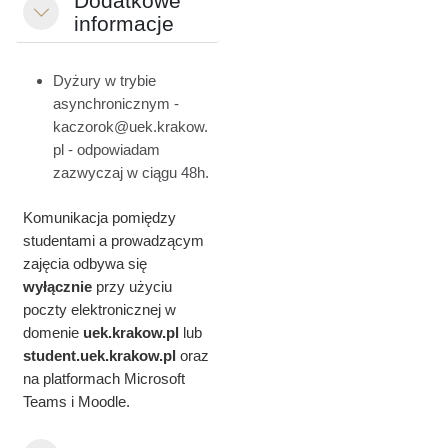
Dodatkowe
Replier
informacje
Dyżury w trybie
asynchronicznym -
kaczorok@uek.krakow.
pl - odpowiadam
zazwyczaj w ciągu 48h.
Komunikacja pomiędzy
studentami a prowadzącym
zajęcia odbywa się
wyłącznie
przy użyciu
poczty elektronicznej w
domenie
uek.krakow.pl
lub
student.
uek.krakow.pl
oraz
na platformach Microsoft
Teams i Moodle.