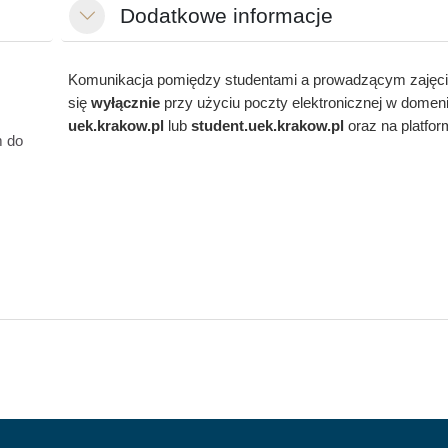
Dodatkowe informacje
Свернуть
Komunikacja pomiędzy studentami a prowadzącym zajęc
się
wyłącznie
przy użyciu poczty elektronicznej w domen
uek.krakow.pl
lub
student.
uek.krakow.pl
oraz na platfo
m do