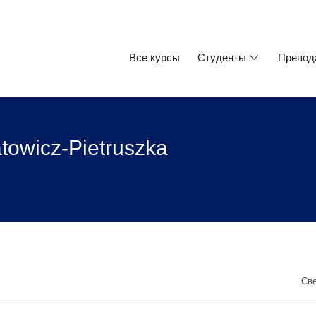
Все курсы
Студенты
Препод
towicz-Pietruszka
Све