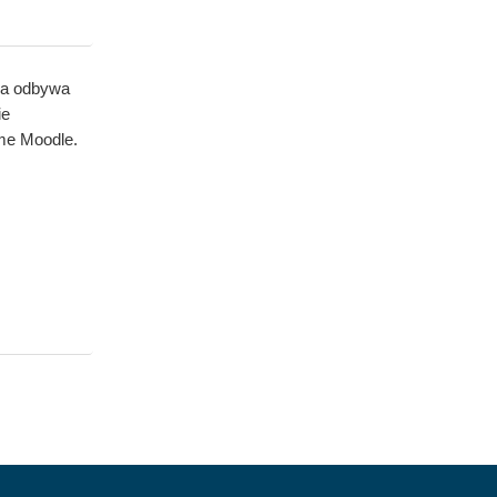
ia odbywa
ie
rme Moodle.