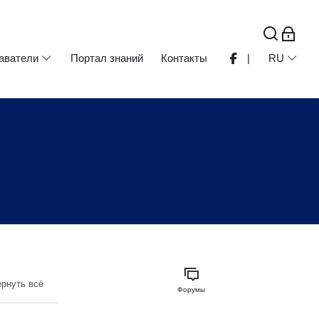
аватели
Портал знаний
Контакты
|
RU
рнуть всё
Форумы