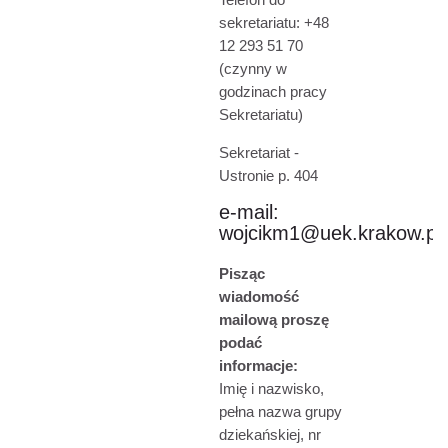
sekretariatu: +48
12 293 51 70
(czynny w
godzinach pracy
Sekretariatu)
Sekretariat -
Ustronie p. 404
e-mail:
wojcikm1@uek.krakow.pl
Pisząc
wiadomość
mailową proszę
podać
informacje:
Imię i nazwisko,
pełna nazwa grupy
dziekańskiej, nr