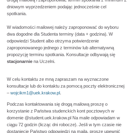
dniowym wyprzedzeniem podając jednocześnie cel
spotkania.
W wiadomości mailowej należy zaproponować do wyboru
dwa dogodne dla Studenta terminy (data + godzina). W
odpowiedzi Student albo otrzyma potwierdzenie
zaproponowanego jednego z terminów lub alternatywną
propozycję terminu spotkania. Konsultacje odbywają się
stacjonarnie
na Uczelni.
W celu kontaktu ze mną zapraszam na wyznaczone
konsultacje lub
do kontaktu za pomocą poczty elektronicznej
–
wojcikm1@uek.krakow.pl
.
Podczas kontaktowania się drogą mailową proszę o
korzystanie z Państwa studenckich kont pocztowych
w
domenie @student.uek.krakow.pl
Na maile odpowiadam w
ciągu 72 godzin (licząc dni robocze). Jeśli w tym czasie nie
dostaniecie Państwo odpowiedzi na maila, proszę upewnić