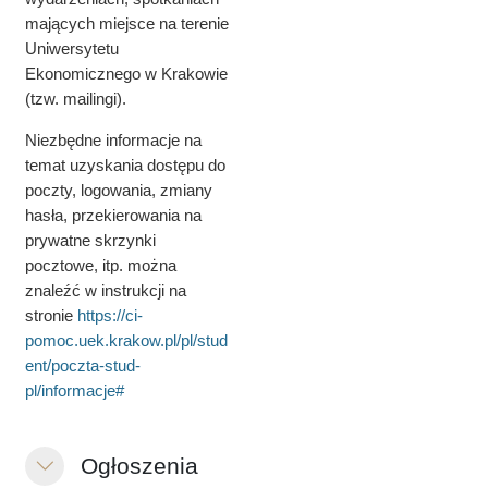
mających miejsce na terenie
Uniwersytetu
Ekonomicznego w Krakowie
(tzw. mailingi).
Niezbędne informacje na
temat uzyskania dostępu do
poczty, logowania, zmiany
hasła, przekierowania na
prywatne skrzynki
pocztowe, itp. można
znaleźć w instrukcji na
stronie
https://ci-
pomoc.uek.krakow.pl/pl/stud
ent/poczta-stud-
pl/informacje#
Ogłoszenia
Einklappen