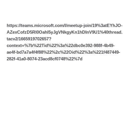
https://teams.microsoft.com/l/meetup-join/19%3atEYhJO-
AZexCofzD5Rl0Oahl5yJgVNkgyKn1hDInV9U1%40thread.
tacv2/1665919702657?
context=%7b%22Tid%22%3a%22dbc0e392-988f-4b49-
ae4f-bd7a7a4f4f88%22%2c%22Oid%22%3a%221f487449-
282f-41a0-8074-23acd8cf0748%22%7d