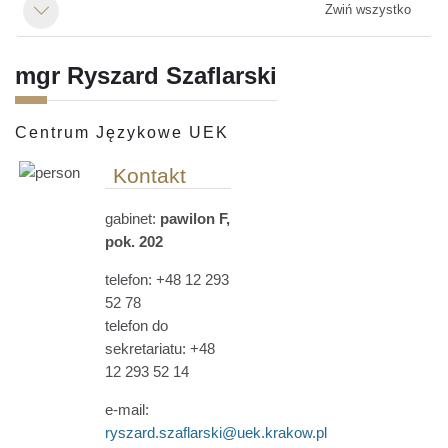
Zwiń wszystko
Minimalizuj
mgr Ryszard Szaflarski
Centrum Językowe UEK
Kontakt
gabinet:
pawilon F,
pok. 202
telefon: +48 12 293
52 78
telefon do
sekretariatu: +48
12 293 52 14
e-mail:
ryszard.szaflarski@uek.krakow.pl