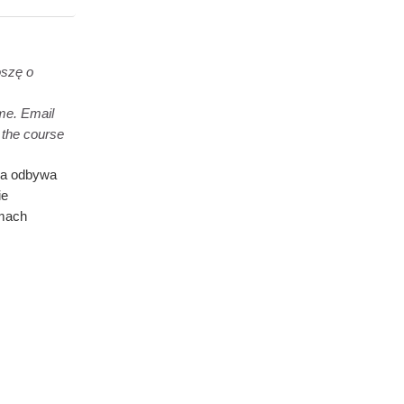
oszę o
me. Email
 the course
ia odbywa
ie
rmach