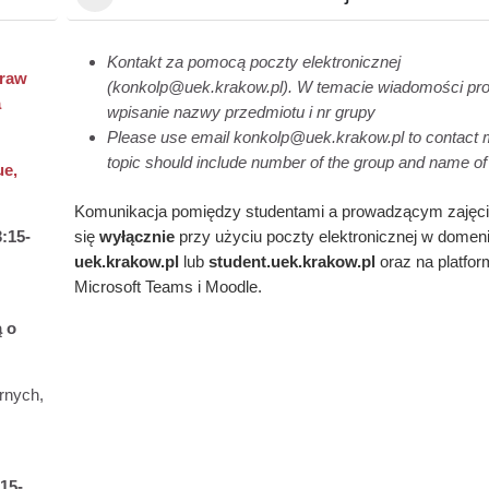
Kontakt za pomocą poczty elektronicznej
praw
(konkolp@uek.krakow.pl). W temacie wiadomości pr
a
wpisanie nazwy przedmiotu i nr grupy
Please use email konkolp@uek.krakow.pl to contact 
topic should include number of the group and name of
ue,
Komunikacja pomiędzy studentami a prowadzącym zajęc
:15-
się
wyłącznie
przy użyciu poczty elektronicznej w domen
uek.krakow.pl
lub
student.
uek.krakow.pl
oraz na platfo
Microsoft Teams i Moodle.
 o
rnych,
15-