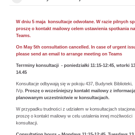
W dniu 5 maja konsultacje odwołane. W razie pilnych s
proszę o kontakt mailowy celem ustawienia spotkania n
Teams.
On May 5th consultation cancelled. In case of urgent iss
please send an email to arrange meeting on Teams
Terrminy konsultacji -
poniedziałki 11:15-12:45,
wtorki 13
14.45
Konsultacje odbywają się w pokoju 437, Budynek Biblioteki,
IVp.
Proszę o wcześniejszy kontakt mailowy z informacją
planowanym uczestnictwie w konsultacjach.
W przypadku trudności z udziałem w konsultacjach stacjona
proszę o kontakt mailowy w celu ustalenia innej możliwości
konsultacji.
Consultation hours – Mondays
11:15-12:45
, Tuesdays 13.