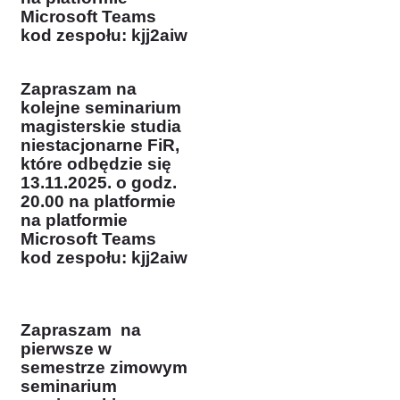
Microsoft Teams
kod zespołu: kjj2aiw
Z
apraszam na
kolejne seminarium
magisterskie studia
niestacjonarne FiR,
które odbędzie się
13.11.2025. o godz.
20.00 na platformie
na platformie
Microsoft Teams
kod zespołu: kjj2aiw
Zapraszam na
pierwsze w
semestrze zimowym
seminarium