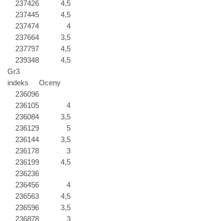
237426
4,5
237445
4,5
237474
4
237664
3,5
237797
4,5
239348
4,5
Gr3
indeks
Oceny
236096
236105
4
236084
3,5
236129
5
236144
3,5
236178
3
236199
4,5
236236
236456
4
236563
4,5
236596
3,5
236878
3