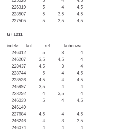
225020
5
4
4,5
226319
5
4
4,5
228507
5
3,5
4,5
227505
5
3,5
4,5
Gr 1211
indeks
kol
ref
końcowa
246312
5
3
4
246207
3,5
4,5
4
228437
4,5
3
4
228744
5
4
4,5
228536
4,5
4
4,5
245997
3,5
4
4
228292
4
3,5
4
246039
5
4
4,5
246149
227684
4,5
4
4,5
246246
4
3
3,5
246074
4
4
4