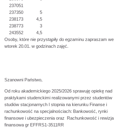
237051
237350
5
238173
4,5
238773
3
243552
4,5
Osoby, które nie przystąpiły do egzaminu zapraszam we
wtorek 20.01. w godzinach zajęć.
Szanowni Państwo,
Od roku akademickiego 2025/2026 sprawuję opiekę nad
praktykami studenckimi realizowanymi przez studentów
studiów stacjonarnych I stopnia na kierunku Finanse i
rachunkowość na specjalnościach: Bankowość, rynki
finansowe i ubezpieczenia oraz Rachunkowość i rewizja
finansowa gr
EFFRS1-3511RR