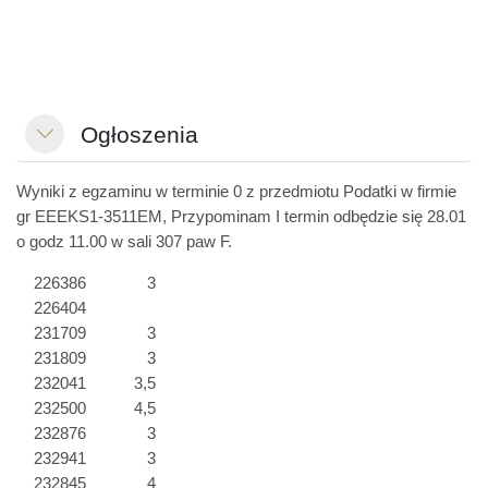
Ogłoszenia
Minimizza
Wyniki z egzaminu w terminie 0 z przedmiotu Podatki w firmie
gr EEEKS1-3511EM, Przypominam I termin odbędzie się 28.01
o godz 11.00 w sali 307 paw F.
226386
3
226404
231709
3
231809
3
232041
3,5
232500
4,5
232876
3
232941
3
232845
4