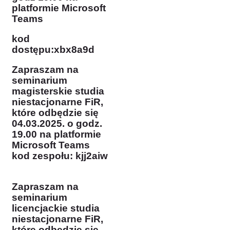
platformie Microsoft
Teams
kod
dostępu:
xbx8a9d
Z
apraszam na
seminarium
magisterskie studia
niestacjonarne FiR,
które odbędzie się
04.03.2025. o godz.
19.00 na platformie
Microsoft Teams
kod zespołu: kjj2aiw
Zapraszam na
seminarium
licencjackie studia
niestacjonarne FiR,
które odbędzie się