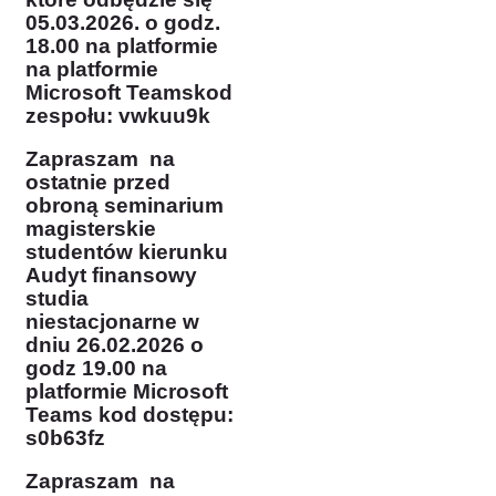
05.03
.2026. o godz.
18.00 na platformie
na platformie
Microsoft Teams
kod
zespołu:
vwkuu9k
Zapraszam na
ostatnie przed
obroną seminarium
magisterskie
studentów kierunku
Audyt finansowy
studia
niestacjonarne w
dniu 26.02.2026 o
godz 19.00 na
platformie Microsoft
Teams
kod dostępu:
s0b63fz
Zapraszam na