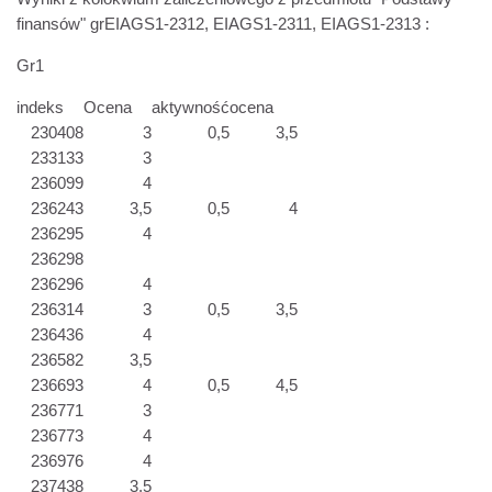
finansów" grEIAGS1-2312, EIAGS1-2311, EIAGS1-2313 :
Gr1
indeks
Ocena
aktywność
ocena
230408
3
0,5
3,5
233133
3
236099
4
236243
3,5
0,5
4
236295
4
236298
236296
4
236314
3
0,5
3,5
236436
4
236582
3,5
236693
4
0,5
4,5
236771
3
236773
4
236976
4
237438
3,5