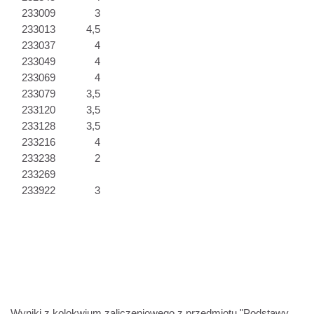
233009
3
233013
4,5
233037
4
233049
4
233069
4
233079
3,5
233120
3,5
233128
3,5
233216
4
233238
2
233269
233922
3
Wyniki z kolokwium zaliczeniowego z przedmiotu "Podstawy