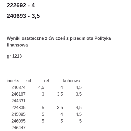
222692 - 4
240693 - 3,5
Wyniki ostateczne z ćwiczeń z przedmiotu Polityka
finansowa
gr 1213
indeks
kol
ref
końcowa
246374
4,5
4
4,5
246187
3
3,5
3,5
244331
224835
5
3,5
4,5
245985
5
4
4,5
246095
5
5
5
246447