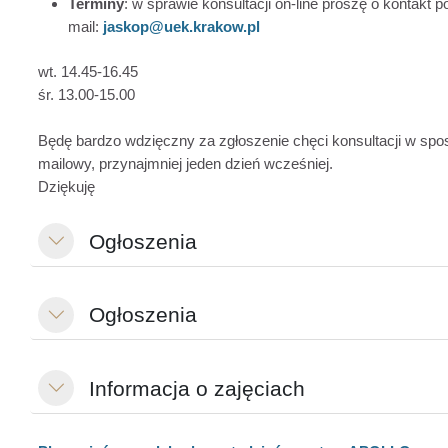
Terminy
: w sprawie konsultacji on-line proszę o kontakt p
mail:
jaskop@uek.krakow.pl
wt. 14.45-16.45
śr. 13.00-15.00
Będę bardzo wdzięczny za zgłoszenie chęci konsultacji w spo
mailowy, przynajmniej jeden dzień wcześniej.
Dziękuję
Ogłoszenia
Згорнути
Ogłoszenia
Згорнути
Informacja o zajęciach
Згорнути