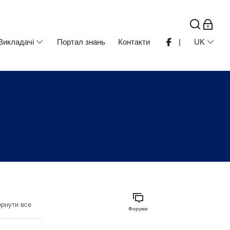
Викладачі
Портал знань
Контакти
|
UK
орнути все
Форуми