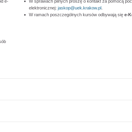
od e-
W sprawach pilnych proszę o kontakt za pomocą poc
elektronicznej:
jaskop@uek.krakow.pl
.
W ramach
poszczególnych kursów odbywają się
e-K
sób