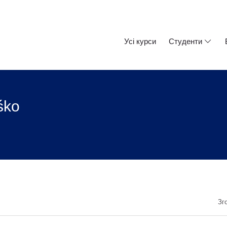
Усі курси
Студенти
śko
Зг