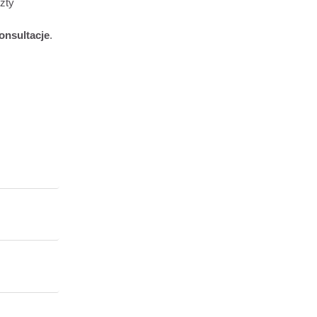
zty
onsultacje
.