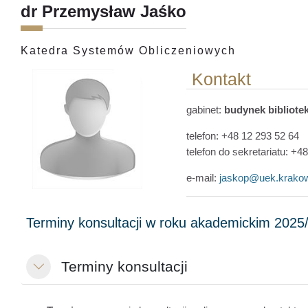
dr Przemysław Jaśko
Katedra Systemów Obliczeniowych
Kontakt
gabinet:
budynek bibliotek
telefon:
+48
12 293 52 64
telefon do sekretariatu: +4
e-mail:
jaskop@uek.krakow
Terminy konsultacji
Згорнути