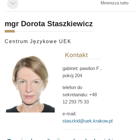
Minimizza tutto
Minimizza
mgr Dorota Staszkiewicz
Centrum Językowe UEK
Kontakt
gabinet:
pawilon F
,
pokój 204
telefon do
sekretariatu: +48
12 293 75 33
e-mail:
staszkid@uek.krakow.pl