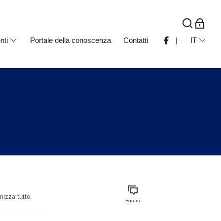
nti
Portale della conoscenza
Contatti
|
IT
mizza tutto
Forum