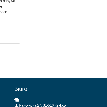
ia odbywa
ie
rmach
Biuro
ul. Rakowicka 27, 31-510 Kraków