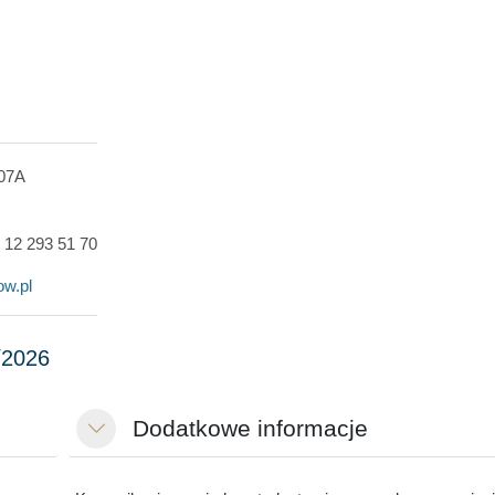
407A
8
12 293 51 70
w.pl
Dodatkowe informacje
Minimizza