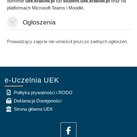
domenie
uek.krakow.pl
lub
student.
uek.krakow.pl
oraz na
platformach Microsoft Teams i Moodle.
Ogłoszenia
Replier
Prowadzący zajęcie nie umieścił jeszcze żadnych ogłoszeń.
e-Uczelnia UEK
Polityka prywatności i RODO
Deklaracja Dostępności
Strona główna UEK