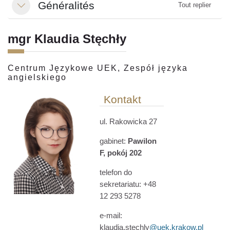
Généralités
Tout replier
Replier
mgr Klaudia Stęchły
Centrum Językowe UEK, Zespół języka
angielskiego
Kontakt
ul. Rakowicka 27
gabinet:
Pawilon
F, pokój 202
telefon do
sekretariatu: +48
12 293 5278
e-mail:
klaudia.stechly
@uek.krakow.pl