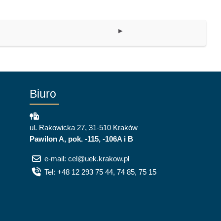
▶︎
Biuro
ul. Rakowicka 27, 31-510 Kraków
Pawilon A, pok. -115, -106A i B
e-mail: cel@uek.krakow.pl
Tel: +48 12 293 75 44, 74 85, 75 15