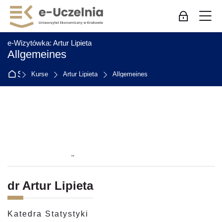
Skip to navigation
Skip to login form
Zum Hauptinhalt
Skip to accessibility options
Skip to footer
Skip accessibility options
M
Log-in für Mi
:
e-Wizytówka: Artur Lipieta
Allgemeines
Startseite
Kurse
Artur Lipieta
Allgemeines
Abschnittsübersicht
→
dr Artur Lipieta
Katedra Statystyki