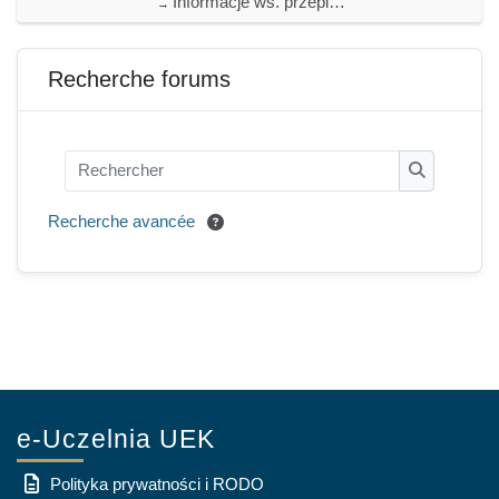
Informacje ws. przepisywania ocen z innych kierunków | Information on assessment transfer from other degree programs
→
Blocs
Passer Recherche forums
Recherche forums
Rechercher
Recherche
Recherche avancée
e-Uczelnia UEK
Polityka prywatności i RODO