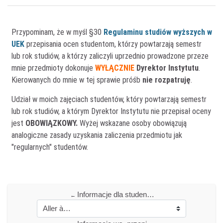
Przypominam, że w myśl §30
Regulaminu studiów wyższych w
UEK
przepisania ocen studentom, którzy powtarzają semestr
lub rok studiów, a którzy zaliczyli uprzednio prowadzone przeze
mnie przedmioty dokonuje
WYŁĄCZNIE
Dyrektor Instytutu
.
Kierowanych
do mnie
w tej sprawie próśb
nie rozpatruję
.
Udział w moich zajęciach
s
tudentów, który powtarzają semestr
lub rok studiów, a którym Dyrektor Instytutu nie przepisał oceny
jest
OBOWIĄZKOWY.
Wyżej wskazane osoby obowiązują
analogiczne zasady uzyskania zaliczenia przedmiotu jak
"regularnych" studentów.
Informacje dla studentów z ISE lub ITZ | Info for students with individual mode of classes or individual degree programme
←