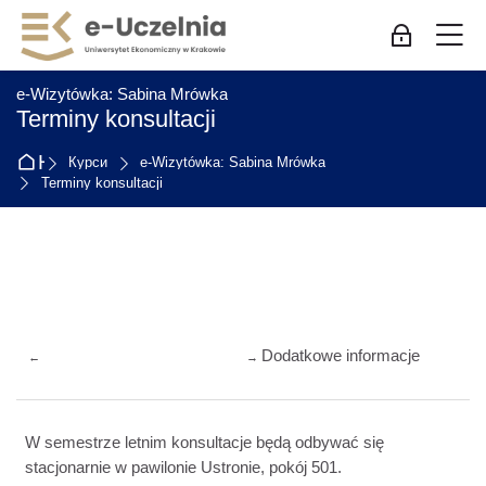
Skip to navigation
Skip to login form
Перейти до головного вмісту
Skip to accessibility options
Skip to footer
Skip accessibility options
М
Bхід для пр
:
e-Wizytówka: Sabina Mrówka
Terminy konsultacji
На головну
Курси
e-Wizytówka: Sabina Mrówka
Terminy konsultacji
Схема розділу
Dodatkowe informacje
←
→
W semestrze letnim konsultacje będą odbywać się
stacjonarnie w pawilonie Ustronie, pokój 501.