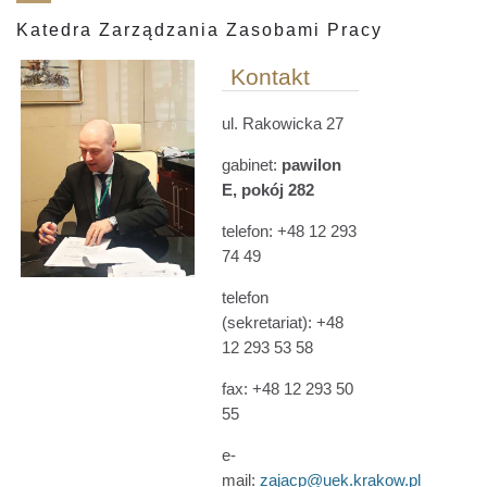
Katedra Zarządzania Zasobami Pracy
Kontakt
ul. Rakowicka 27
gabinet:
p
awilon
E
, pokój
282
telefon: +48 12 293
74 49
telefon
(sekretariat): +48
12 293 53 58
fax: +48 12 293 50
55
e-
mail:
zajacp@uek.krakow.pl