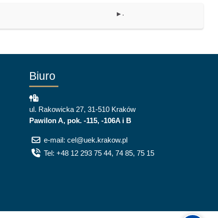
.
▶︎
Biuro
ul. Rakowicka 27, 31-510 Kraków
Pawilon A, pok. -115, -106A i B
e-mail: cel@uek.krakow.pl
Tel: +48 12 293 75 44, 74 85, 75 15