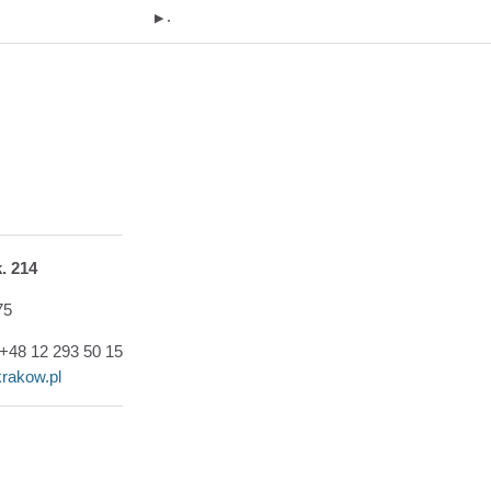
.
▶︎
. 214
75
: +48 12 293 50 15
rakow.pl