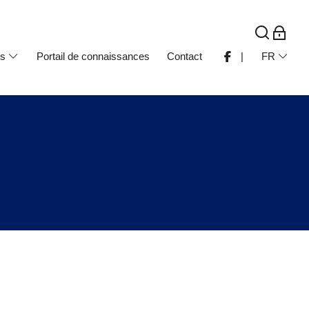
ts
Portail de connaissances
Contact
|
FR