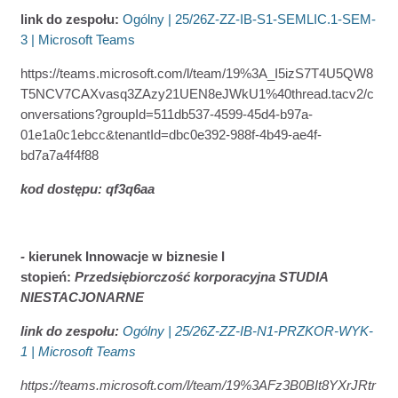
link do zespołu:
Ogólny | 25/26Z-ZZ-IB-S1-SEMLIC.1-SEM-
3 | Microsoft Teams
https://teams.microsoft.com/l/team/19%3A_I5izS7T4U5QW8
T5NCV7CAXvasq3ZAzy21UEN8eJWkU1%40thread.tacv2/c
onversations?groupId=511db537-4599-45d4-b97a-
01e1a0c1ebcc&tenantId=dbc0e392-988f-4b49-ae4f-
bd7a7a4f4f88
kod dostępu: qf3q6aa
-
kierunek Innowacje w biznesie I
stopień:
Przedsiębiorczość korporacyjna STUDIA
NIESTACJONARNE
link do zespołu:
Ogólny | 25/26Z-ZZ-IB-N1-PRZKOR-WYK-
1 | Microsoft Teams
https://teams.microsoft.com/l/team/19%3AFz3B0BIt8YXrJRtr