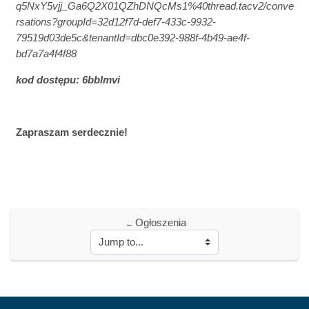
q5NxY5vjj_Ga6Q2X01QZhDNQcMs1%40thread.tacv2/conve
rsations?groupId=32d12f7d-def7-433c-9932-
79519d03de5c&tenantId=dbc0e392-988f-4b49-ae4f-
bd7a7a4f4f88
kod dostępu: 6bblmvi
Zapraszam serdecznie!
Ogłoszenia
←