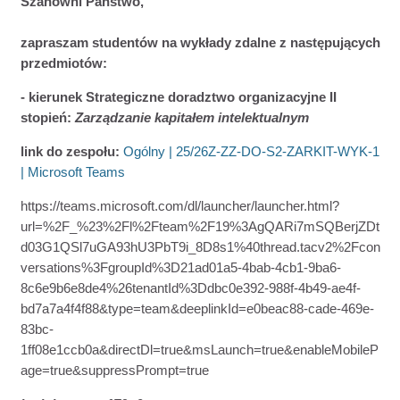
Szanowni Państwo,
zapraszam
studentów
na wykłady zdalne z następujących
przedmiotów:
- kierunek Strategiczne doradztwo organizacyjne II
stopień:
Zarządzanie kapitałem intelektualnym
link do
z
espołu:
Ogólny | 25/26Z-ZZ-DO-S2-ZARKIT-WYK-1
| Microsoft Teams
https://teams.microsoft.com/dl/launcher/launcher.html?
url=%2F_%23%2Fl%2Fteam%2F19%3AgQARi7mSQBerjZDt
d03G1QSl7uGA93hU3PbT9i_8D8s1%40thread.tacv2%2Fcon
versations%3FgroupId%3D21ad01a5-4bab-4cb1-9ba6-
8c6e9b6e8de4%26tenantId%3Ddbc0e392-988f-4b49-ae4f-
bd7a7a4f4f88&type=team&deeplinkId=e0beac88-cade-469e-
83bc-
1ff08e1ccb0a&directDl=true&msLaunch=true&enableMobileP
age=true&suppressPrompt=true