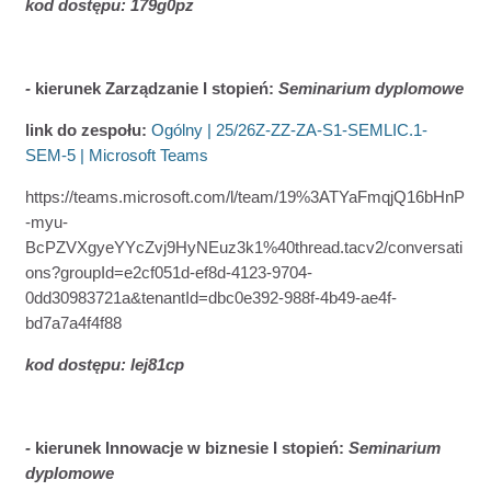
kod dostępu: 179g0pz
-
kierunek Zarządzanie I stopień:
Seminarium dyplomowe
link do z
espołu:
Ogólny | 25/26Z-ZZ-ZA-S1-SEMLIC.1-
SEM-5 | Microsoft Teams
https://teams.microsoft.com/l/team/19%3ATYaFmqjQ16bHnP
-myu-
BcPZVXgyeYYcZvj9HyNEuz3k1%40thread.tacv2/conversati
ons?groupId=e2cf051d-ef8d-4123-9704-
0dd30983721a&tenantId=dbc0e392-988f-4b49-ae4f-
bd7a7a4f4f88
kod dostępu: lej81cp
-
kierunek Innowacje w biznesie I stopień:
Seminarium
dyplomowe