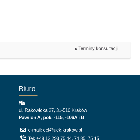
Terminy konsultacji
▶︎
Biuro
ul. Rakowicka 27, 31-510 Kraków
Pawilon A, pok. -115, -106A i B
e-mail: cel@uek.krakow.pl
Tel: +48 12 293 75 44, 74 85, 75 15