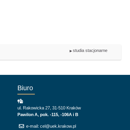
studia stacjonarne
▶︎
Biuro
ul. Rakowicka 27, 31-510 Kraków
Pawilon A, pok. -115, -106A i B
e-mail: cel@uek.krakow.pl