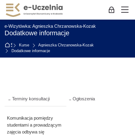
Skip to navigation
Skip to login form
Zum Hauptinhalt
Skip to accessibility options
Skip to footer
Skip accessibility options
M
Log-in für Mi
:
e-Wizytówka: Agnieszka Chrzanowska-Kozak
Dodatkowe informacje
Startseite
Kurse
Agnieszka Chrzanowska-Kozak
Dodatkowe informacje
Abschnittsübersicht
Terminy konsultacji
Ogłoszenia
←
→
Komunikacja pomiędzy
studentami a prowadzącym
zajęcia odbywa się