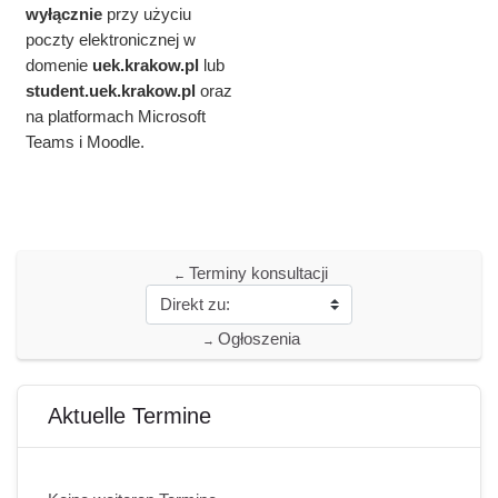
wyłącznie
przy użyciu
poczty elektronicznej w
domenie
uek.krakow.pl
lub
student.
uek.krakow.pl
oraz
na platformach Microsoft
Teams i Moodle.
Terminy konsultacji
←
Ogłoszenia
→
Blöcke
Aktuelle Termine überspringen
Aktuelle Termine