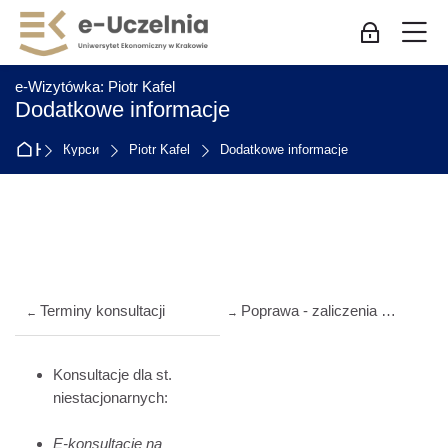
Skip to navigation
Skip to login form
Перейти до головного вмісту
Skip to accessibility options
Skip to footer
Skip accessibility options
М
Bхід для пр
:
e-Wizytówka: Piotr Kafel
Dodatkowe informacje
На головну
Курси
Piotr Kafel
Dodatkowe informacje
Схема розділу
Terminy konsultacji
Poprawa - zaliczenia ćwiczeń
←
→
Konsultacje dla st.
niestacjonarnych:
E-konsultacje na