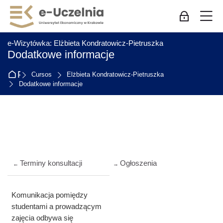
Skip to navigation
Skip to login form
Salta al contenido principal
Skip to accessibility options
Skip to footer
Skip accessibility options
M
Acceso de 
:
e-Wizytówka: Elżbieta Kondratowicz-Pietruszka
Dodatkowe informacje
Página Principal
Cursos
Elżbieta Kondratowicz-Pietruszka
Dodatkowe informacje
Perfilado de sección
Terminy konsultacji
Ogłoszenia
←
→
Komunikacja pomiędzy
studentami a prowadzącym
zajęcia odbywa się