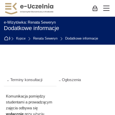
Skip to navigation
Skip to login form
Перейти до головного вмісту
Skip to accessibility options
Skip to footer
Skip accessibility options
М
Bхід для пр
:
e-Wizytówka: Renata Seweryn
Dodatkowe informacje
На головну
Курси
Renata Seweryn
Dodatkowe informacje
Схема розділу
Terminy konsultacji
Ogłoszenia
←
→
Komunikacja pomiędzy
studentami a prowadzącym
zajęcia odbywa się
wyłącznie
przy użyciu