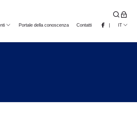
nti
Portale della conoscenza
Contatti
|
IT