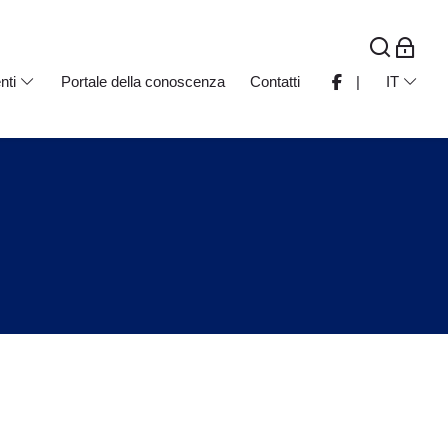
nti
Portale della conoscenza
Contatti
|
IT