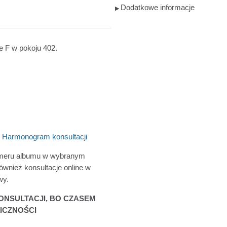
Dodatkowe informacje
▶︎
e F w pokoju 402.
:
Harmonogram konsultacji
numeru albumu w wybranym
ównież konsultacje online w
wy.
NSULTACJI, BO CZASEM
ICZNOŚCI