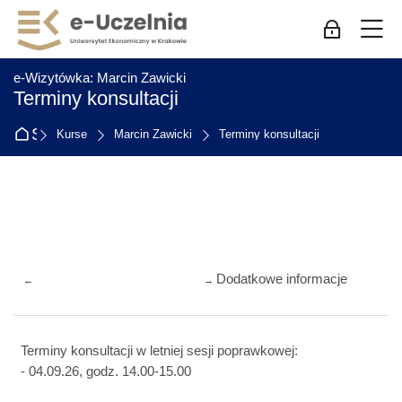
Skip to navigation
Skip to login form
Zum Hauptinhalt
Skip to accessibility options
Skip to footer
Skip accessibility options
M
Log-in für Mi
:
e-Wizytówka: Marcin Zawicki
Terminy konsultacji
Startseite
Kurse
Marcin Zawicki
Terminy konsultacji
Abschnittsübersicht
Dodatkowe informacje
←
→
Terminy konsultacji w letniej sesji poprawkowej:
- 04.09.26, godz. 14.00-15.00