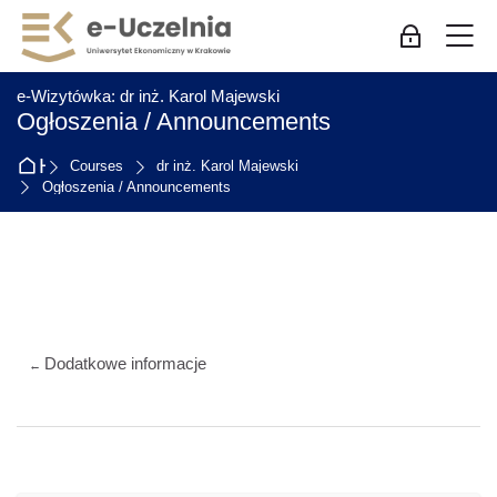
Skip to navigation
Skip to login form
Skip to main content
Skip to accessibility options
Skip to footer
Skip accessibility options
M
Log in for 
:
e-Wizytówka: dr inż. Karol Majewski
Ogłoszenia / Announcements
Home
Courses
dr inż. Karol Majewski
Ogłoszenia / Announcements
Section outline
Dodatkowe informacje
←