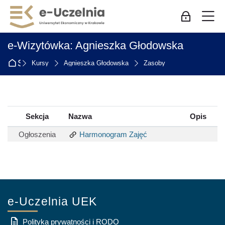
Skip to navigation
Skip to login form
Przejdź do głównej zawartości
Skip to accessibility options
Skip to footer
Skip accessibility options
M
Zaloguj się
e-Wizytówka: Agnieszka Głodowska
Strona główna
Kursy
Agnieszka Głodowska
Zasoby
Sekcja
Nazwa
Opis
Ogłoszenia
Harmonogram Zajęć
e-Uczelnia UEK
Polityka prywatności i RODO