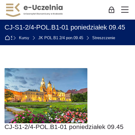
Skip to navigation
Skip to login form
Przejdź do głównej zawartości
Skip to accessibility options
Skip to footer
Skip accessibility options
M
Zaloguj się
CJ-S1-2/4-POL.B1-01 poniedziałek 09.45
Strona główna
Kursy
JK POL.B1 2/4 pon.09.45
Streszczenie
CJ-S1-2/4-POL.B1-01 poniedziałek 09.45