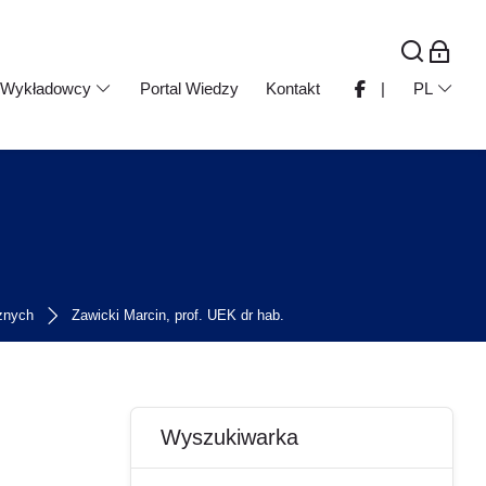
Wykładowcy
Portal Wiedzy
Kontakt
|
PL
cznych
Zawicki Marcin, prof. UEK dr hab.
Bloki
Pomiń Wyszukiwarka
Wyszukiwarka