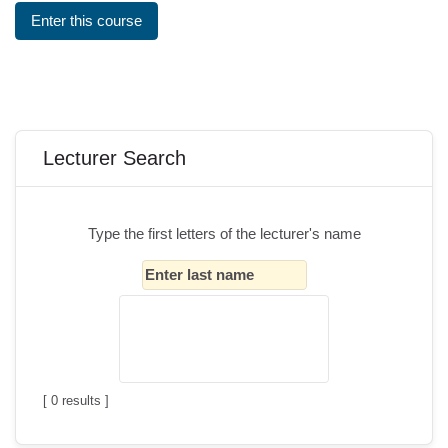
Enter this course
Блоки
Пропустить Lecturer Search
Lecturer Search
Type the first letters of the lecturer's name
[
0
results ]