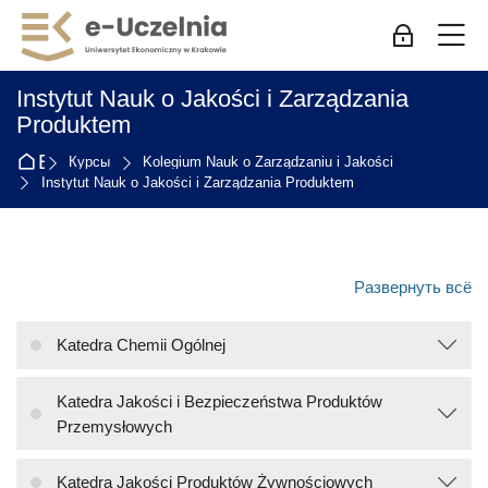
Skip to navigation
Skip to login form
Перейти к основному содержанию
Skip to accessibility options
Skip to footer
Skip accessibility options
М
Вход для с
Instytut Nauk o Jakości i Zarządzania
Produktem
В начало
Курсы
Kolegium Nauk o Zarządzaniu i Jakości
Instytut Nauk o Jakości i Zarządzania Produktem
Развернуть всё
Katedra Chemii Ogólnej
Katedra Jakości i Bezpieczeństwa Produktów
Przemysłowych
Katedra Jakości Produktów Żywnościowych