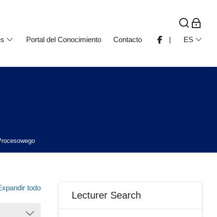
es
Portal del Conocimiento
Contacto
|
ES
 Procesowego
Bloques
Salta Lecturer Search
Expandir todo
Lecturer Search