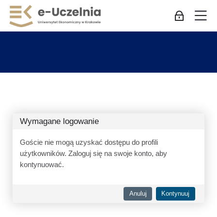
Skip to navigation
Skip to login form
Przejdź do głównej zawartości
Skip to accessibility options
Skip to footer
Skip accessibility options
M
Zaloguj się
Wymagane logowanie
Goście nie mogą uzyskać dostępu do profili
użytkowników. Zaloguj się na swoje konto, aby
kontynuować.
Anuluj
Kontynuuj