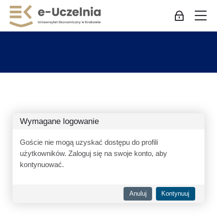
Skip to navigation
Skip to login form
Przejdź do głównej zawartości
Skip to accessibility options
Skip to footer
Skip accessibility options
M
Zaloguj się
Wymagane logowanie
Goście nie mogą uzyskać dostępu do profili
użytkowników. Zaloguj się na swoje konto, aby
kontynuować.
Anuluj
Kontynuuj