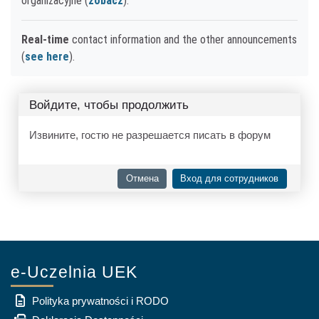
organizacyjne (
zobacz
).
Real-time
contact information and the other announcements
(
see here
).
Войдите, чтобы продолжить
Извините, гостю не разрешается писать в форум
Отмена
Вход для сотрудников
e-Uczelnia UEK
Polityka prywatności i RODO