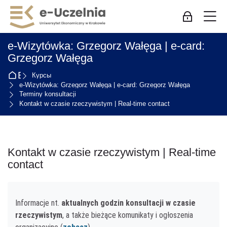
Skip to navigation
Skip to login form
Перейти к основному содержанию
Skip to accessibility options
Skip to footer
Skip accessibility options
М
Вход для с
e-Wizytówka: Grzegorz Wałęga | e-card:
Grzegorz Wałęga
В начало
Курсы
e-Wizytówka: Grzegorz Wałęga | e-card: Grzegorz Wałęga
Terminy konsultacji
Kontakt w czasie rzeczywistym | Real-time contact
Kontakt w czasie rzeczywistym | Real-time
contact
Требуемые условия завершения
Informacje nt.
aktualnych godzin konsultacji w czasie
rzeczywistym
, a także bieżące komunikaty i ogłoszenia