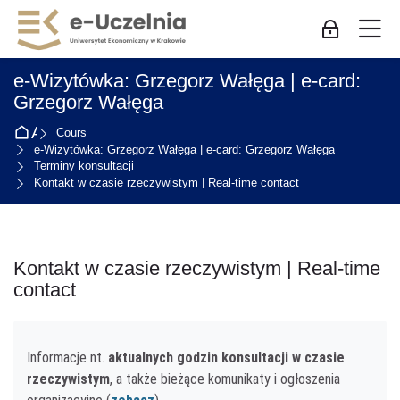
Skip to navigation
Skip to login form
Passer au contenu principal
Skip to accessibility options
Skip to footer
Skip accessibility options
M
Connexion p
e-Wizytówka: Grzegorz Wałęga | e-card:
Grzegorz Wałęga
Accueil
Cours
e-Wizytówka: Grzegorz Wałęga | e-card: Grzegorz Wałęga
Terminy konsultacji
Kontakt w czasie rzeczywistym | Real-time contact
Kontakt w czasie rzeczywistym | Real-time
contact
Conditions d’achèvement
Informacje nt.
aktualnych godzin konsultacji w czasie
rzeczywistym
, a także bieżące komunikaty i ogłoszenia