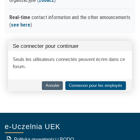
organizacyjne (
zobacz
).
Real-time
contact information and the other announcements
(
see here
).
Se connecter pour continuer
Seuls les utilisateurs connectés peuvent écrire dans ce
forum.
Annuler
Connexion pour les employés
e-Uczelnia UEK
Polityka prywatności i RODO