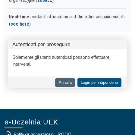
organizacyjne (
zobacz
).
Real-time
contact information and the other announcements
(
see here
).
Autenticati per proseguire
Solamente gli utenti autenticati possono effettuare
interventi.
Annulla
Login per i dipendenti
e-Uczelnia UEK
Polityka prywatności i RODO