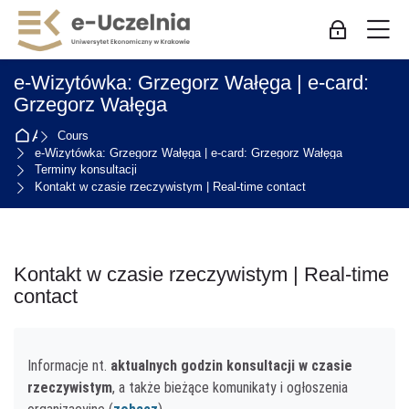
Skip to navigation
Skip to login form
Passer au contenu principal
Skip to accessibility options
Skip to footer
Skip accessibility options
M
Connexion p
e-Wizytówka: Grzegorz Wałęga | e-card:
Grzegorz Wałęga
Accueil
Cours
e-Wizytówka: Grzegorz Wałęga | e-card: Grzegorz Wałęga
Terminy konsultacji
Kontakt w czasie rzeczywistym | Real-time contact
Kontakt w czasie rzeczywistym | Real-time
contact
Conditions d’achèvement
Informacje nt.
aktualnych godzin konsultacji w czasie
rzeczywistym
, a także bieżące komunikaty i ogłoszenia