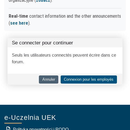
organizacyjne (
zobacz
).
Real-time
contact information and the other announcements
(
see here
).
Se connecter pour continuer
Seuls les utilisateurs connectés peuvent écrire dans ce
forum.
Annuler
Connexion pour les employés
e-Uczelnia UEK
Polityka prywatności i RODO